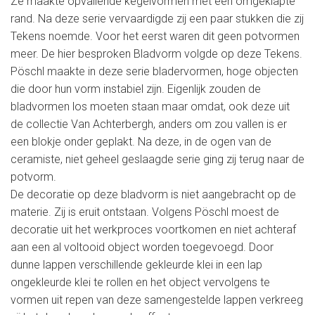
Ze maakte opvallende kegelvormen met een omgeklapte
rand. Na deze serie vervaardigde zij een paar stukken die zij
Tekens noemde. Voor het eerst waren dit geen potvormen
meer. De hier besproken Bladvorm volgde op deze Tekens.
Pöschl maakte in deze serie bladervormen, hoge objecten
die door hun vorm instabiel zijn. Eigenlijk zouden de
bladvormen los moeten staan maar omdat, ook deze uit
de collectie Van Achterbergh, anders om zou vallen is er
een blokje onder geplakt. Na deze, in de ogen van de
ceramiste, niet geheel geslaagde serie ging zij terug naar de
potvorm.
De decoratie op deze bladvorm is niet aangebracht op de
materie. Zij is eruit ontstaan. Volgens Pöschl moest de
decoratie uit het werkproces voortkomen en niet achteraf
aan een al voltooid object worden toegevoegd. Door
dunne lappen verschillende gekleurde klei in een lap
ongekleurde klei te rollen en het object vervolgens te
vormen uit repen van deze samengestelde lappen verkreeg