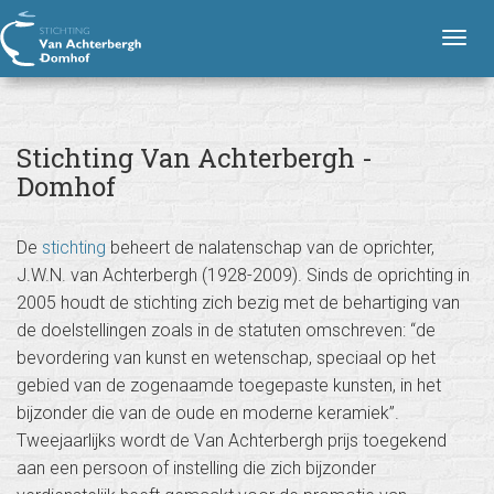
S
H
Stichting Van Achterbergh - Domhof
o
t
T
o
i
o
f
g
c
d
n
g
h
a
l
t
Stichting Van Achterbergh -
v
e
i
i
Domhof
n
g
n
a
a
v
g
t
De
stichting
beheert de nalatenschap van de oprichter,
i
i
V
J.W.N. van Achterbergh (1928-2009). Sinds de oprichting in
e
g
a
2005 houdt de stichting zich bezig met de behartiging van
a
n
de doelstellingen zoals in de statuten omschreven: “de
t
A
i
bevordering van kunst en wetenschap, speciaal op het
c
o
gebied van de zogenaamde toegepaste kunsten, in het
n
h
bijzonder die van de oude en moderne keramiek”.
t
Tweejaarlijks wordt de Van Achterbergh prijs toegekend
e
aan een persoon of instelling die zich bijzonder