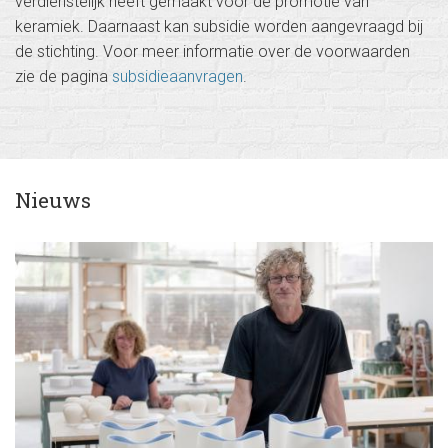
r
verdienstelijk heeft gemaakt voor de promotie van
b
keramiek. Daarnaast kan subsidie worden aangevraagd bij
e
de stichting. Voor meer informatie over de voorwaarden
zie de pagina
subsidieaanvragen
.
r
g
h
-
D
Nieuws
o
m
h
o
f