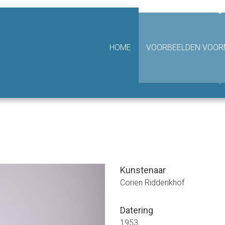
hting Van Achterbergh - Domhof
HOME
VOORBEELDEN VOORM
Kunstenaar
Corien Ridderikhof
Datering
1953