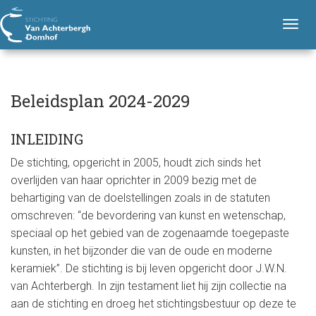
B
H
Stichting Van Achterbergh - Domhof
o
e
T
o
l
o
f
g
e
d
n
g
i
a
l
d
Beleidsplan 2024-2029
v
e
i
s
n
g
p
a
INLEIDING
a
v
l
t
De stichting, opgericht in 2005, houdt zich sinds het
i
i
a
e
overlijden van haar oprichter in 2009 bezig met de
g
n
a
behartiging van de doelstellingen zoals in de statuten
2
t
omschreven: “de bevordering van kunst en wetenschap,
0
i
speciaal op het gebied van de zogenaamde toegepaste
2
o
kunsten, in het bijzonder die van de oude en moderne
n
4
keramiek”. De stichting is bij leven opgericht door J.W.N.
-
van Achterbergh. In zijn testament liet hij zijn collectie na
2
aan de stichting en droeg het stichtingsbestuur op deze te