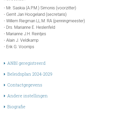
- Mr. Saskia (A.P.M.) Simonis (voorzitter)
- Gerrit Jan Hoogeland (secretaris)
- Willem Riegman LL.M. RA (penningmeester)
- Drs. Marianne E. Heslenfeld
- Marianne J.H. Reintjes
- Alain J. Veldkamp
- Erik G. Voorrips
S
ANBI geregistreerd
u
b
Beleidsplan 2024-2029
n
a
v
Contactgegevens
i
g
Andere instellingen
a
t
Biografie
i
e