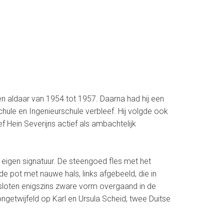
n aldaar van 1954 tot 1957. Daarna had hij een
chule en Ingenieurschule verbleef. Hij volgde ook
Hein Severijns actief als ambachtelijk
n eigen signatuur. De steengoed fles met het
de pot met nauwe hals, links afgebeeld, die in
esloten enigszins zware vorm overgaand in de
ongetwijfeld op Karl en Ursula Scheid, twee Duitse