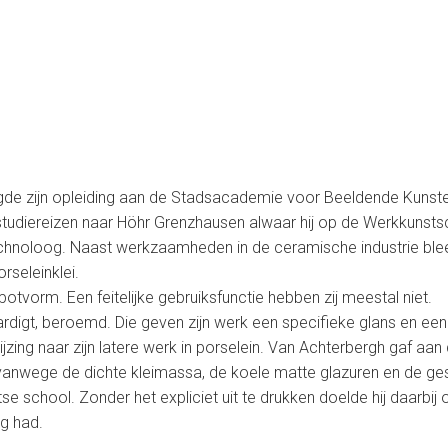
olgde zijn opleiding aan de Stadsacademie voor Beeldende Kunste
j studiereizen naar Höhr Grenzhausen alwaar hij op de Werkkunsts
hnoloog. Naast werkzaamheden in de ceramische industrie bleef 
rseleinklei.
potvorm. Een feitelijke gebruiksfunctie hebben zij meestal niet.
vaardigt, beroemd. Die geven zijn werk een specifieke glans en ee
jzing naar zijn latere werk in porselein. Van Achterbergh gaf aan 
g vanwege de dichte kleimassa, de koele matte glazuren en de g
se school. Zonder het expliciet uit te drukken doelde hij daarbij 
ng had.