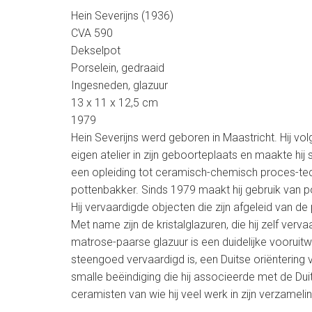
Hein Severijns (1936)
CVA 590
Dekselpot
Porselein, gedraaid
Ingesneden, glazuur
13 x 11 x 12,5 cm
1979
Hein Severijns werd geboren in Maastricht. Hij v
eigen atelier in zijn geboorteplaats en maakte hi
een opleiding tot ceramisch-chemisch proces-tec
pottenbakker. Sinds 1979 maakt hij gebruik van po
Hij vervaardigde objecten die zijn afgeleid van de 
Met name zijn de kristalglazuren, die hij zelf ver
matrose-paarse glazuur is een duidelijke vooruitwi
steengoed vervaardigd is, een Duitse oriënterin
smalle beëindiging die hij associeerde met de Duit
ceramisten van wie hij veel werk in zijn verzameli