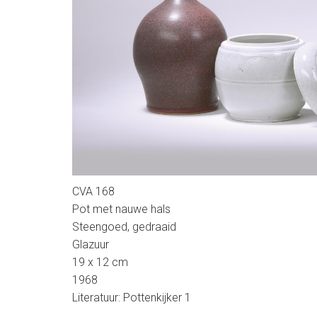
2
CVA 168
Pot met nauwe hals
Steengoed, gedraaid
Glazuur
19 x 12 cm
1968
Literatuur: Pottenkijker 1