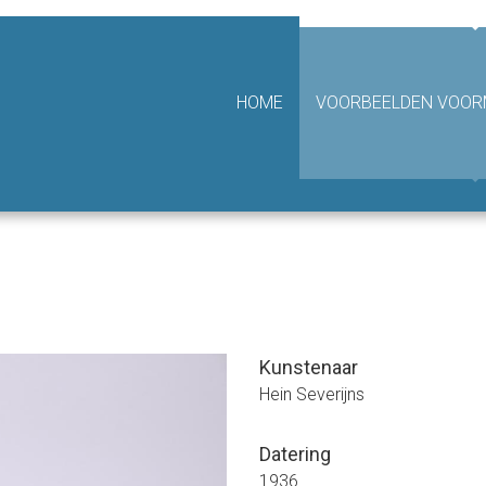
hting Van Achterbergh - Domhof
HOME
VOORBEELDEN VOORM
Kunstenaar
Hein Severijns
Datering
1936