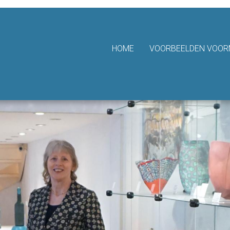
hting Van Achterbergh - Domhof
HOME
VOORBEELDEN VOORM