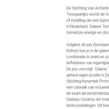
n
De Stichting Van Achterbe
Tweejaarlijks wordt de V
g
of instelling die een bi
t
in Nederland. Galerie Ter
tomeloze energie en doo
d
Volgens de jury (bestaan
e
Köhne) kun je in de gale
V
combinatie is uniek en z
liefhebbers van eigentijds
a
De jury vervolgt: ‘Galer
geheel eigen positie in D
n
Stichting Keramiek Promo
A
een catwalk van vrouweli
de kaart als keramiekstad
c
Sanbao Ceramic Art Insti
tentoonstellingen. Dit hee