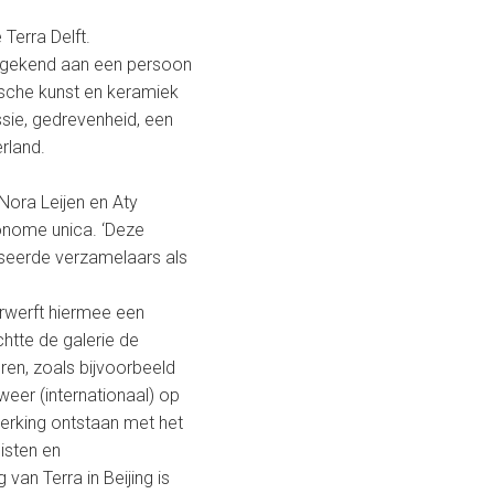
Terra Delft.
toegekend aan een persoon
mische kunst en keramiek
ssie, gedrevenheid, een
rland.
Nora Leijen en Aty
tonome unica. ‘Deze
liseerde verzamelaars als
erwerft hiermee een
chtte de galerie de
ren, zoals bijvoorbeeld
weer (internationaal) op
werking ontstaan met het
isten en
 van Terra in Beijing is