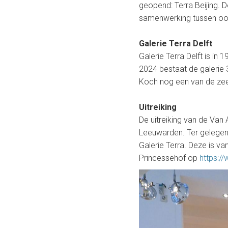
h
geopend: Terra Beijing. 
t
samenwerking tussen oos
e
Galerie Terra Delft
r
Galerie Terra Delft is i
2024 bestaat de galerie 3
b
Koch nog een van de zeer
e
Uitreiking
r
De uitreiking van de Van
Leeuwarden. Ter gelegen
g
Galerie Terra. Deze is va
Princessehof op
https:/
h
p
r