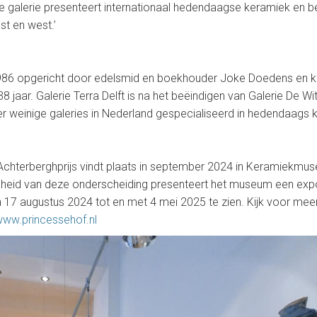
De galerie presenteert internationaal hedendaagse keramiek en b
t en west.’
n 1986 opgericht door edelsmid en boekhouder Joke Doedens en 
8 jaar. Galerie Terra Delft is na het beëindigen van Galerie De Wi
 weinige galeries in Nederland gespecialiseerd in hedendaags 
 Achterberghprijs vindt plaats in september 2024 in Keramiekmu
heid van deze onderscheiding presenteert het museum een expo
n 17 augustus 2024 tot en met 4 mei 2025 te zien. Kijk voor meer
/www.princessehof.nl