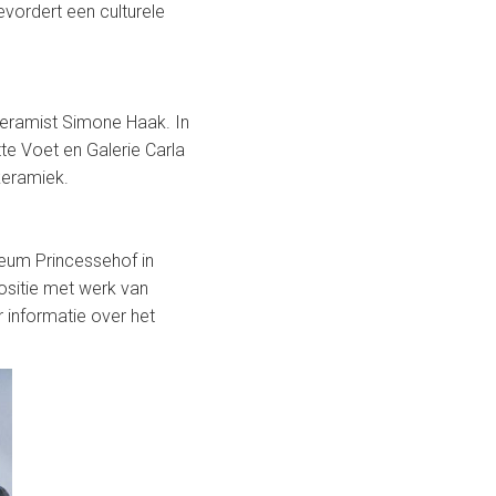
evordert een culturele
keramist Simone Haak. In
tte Voet en Galerie Carla
keramiek.
seum Princessehof in
sitie met werk van
 informatie over het