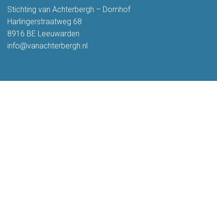
Stichting van Achterbergh – Domhof
Harlingerstraatweg 68
8916 BE Leeuwarden
info@vanachterbergh.nl