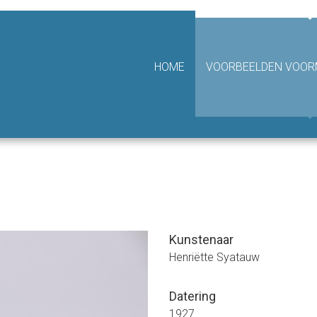
hting Van Achterbergh - Domhof
HOME
VOORBEELDEN VOORM
Kunstenaar
Henriëtte Syatauw
Datering
1927