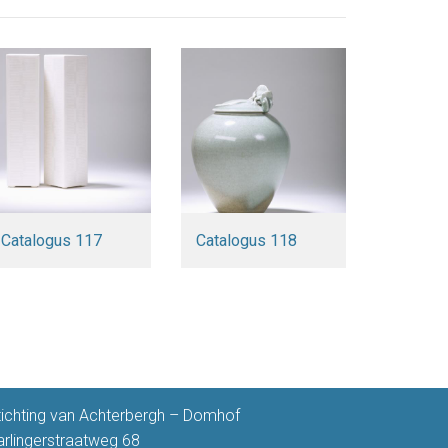
Catalogus 117
Catalogus 118
tichting van Achterbergh – Domhof
arlingerstraatweg 68