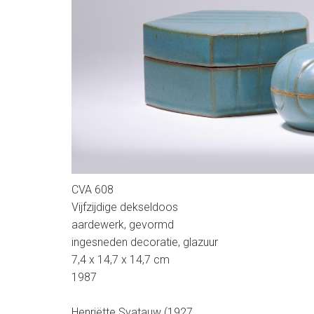
5
CVA 608
Vijfzijdige dekseldoos
aardewerk, gevormd
ingesneden decoratie, glazuur
7,4 x 14,7 x 14,7 cm
1987
Henriëtte Syatauw (1927