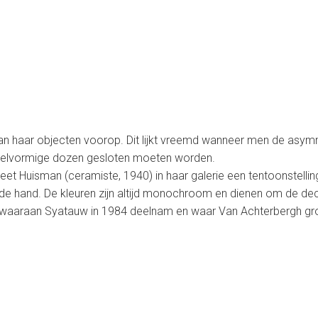
van haar objecten voorop. Dit lijkt vreemd wanneer men de asy
e veelvormige dozen gesloten moeten worden.
et Huisman (ceramiste, 1940) in haar galerie een tentoonstellin
de hand. De kleuren zijn altijd monochroom en dienen om de dec
s waaraan Syatauw in 1984 deelnam en waar Van Achterbergh gr