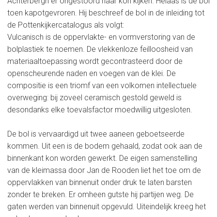
Achterbergh er ongestoord naar kon kijken. Helaas is de bol
toen kapotgevroren. Hij beschreef de bol in de inleiding tot
de Pottenkijkercatalogus als volgt:
Vulcanisch is de oppervlakte- en vormverstoring van de
bolplastiek te noemen. De vlekkenloze feilloosheid van
materiaaltoepassing wordt gecontrasteerd door de
openscheurende naden en voegen van de klei. De
compositie is een triomf van een volkomen intellectuele
overweging: bij zoveel ceramisch gestold geweld is
desondanks elke toevalsfactor moedwillig uitgesloten.
De bol is vervaardigd uit twee aaneen geboetseerde
kommen. Uit een is de bodem gehaald, zodat ook aan de
binnenkant kon worden gewerkt. De eigen samenstelling
van de kleimassa door Jan de Rooden liet het toe om de
oppervlakken van binnenuit onder druk te laten barsten
zonder te breken. Er omheen gutste hij partijen weg. De
gaten werden van binnenuit opgevuld. Uiteindelijk kreeg het