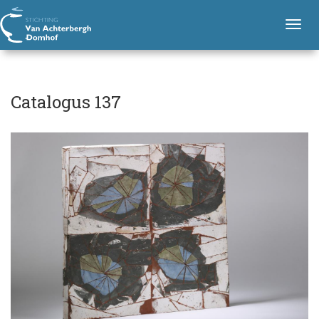
C
H
Stichting Van Achterbergh - Domhof
o
a
T
o
t
o
f
g
a
d
n
g
l
a
l
o
Catalogus 137
v
e
i
g
n
g
u
a
a
v
s
t
i
i
1
e
g
3
a
7
t
i
o
n