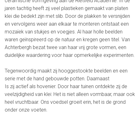
ceramische vormgeving aan de Rietveld Academie. In de
jaren tachtig heeft zij veel plastieken gemaakt van platen
klei die bedekt zijn met slib. Door de plakken te versnijden
en vervolgens weer aan elkaar te monteren ontstaat een
mozaïek van stukjes en voegjes. Al haar holle beelden
waren geïnspireerd op de natuur en kregen geen titel. Van
Achterbergh bezat twee van haar vrij grote vormen, een
duidelijke waardering voor haar opmerkelijke experimenten.
Tegenwoordig maakt zij hooggestookte beelden en een
serie met de hand gebouwde potten. Daarnaast
Is zij actief als hovenier. Door haar tuinen ontdekte zij de
veelzijdigheid van klei: Het is niet alleen vormbaar, maar ook
heel vruchtbaar. Ons voedsel groeit erin, het is de grond
onder onze voeten.