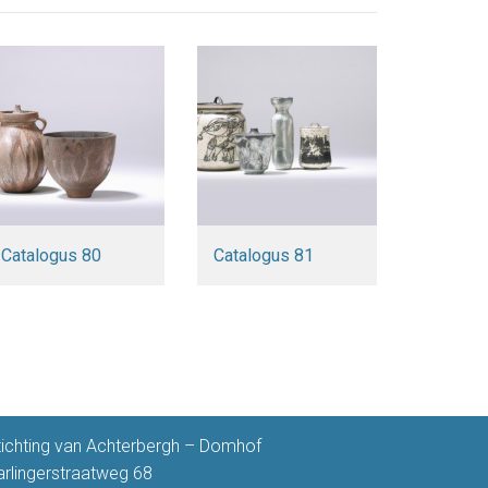
Catalogus 80
Catalogus 81
tichting van Achterbergh – Domhof
arlingerstraatweg 68