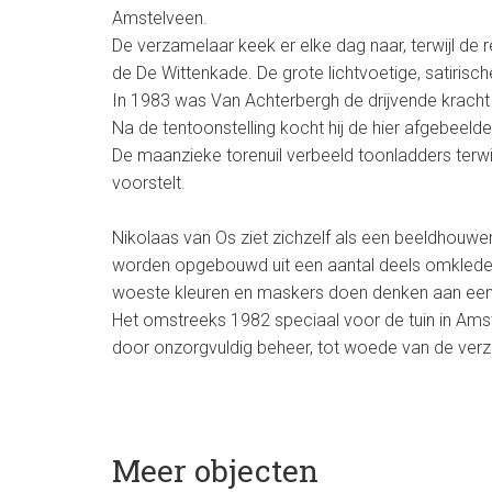
Amstelveen.
De verzamelaar keek er elke dag naar, terwijl de 
de De Wittenkade. De grote lichtvoetige, satiri
In 1983 was Van Achterbergh de drijvende kracht 
Na de tentoonstelling kocht hij de hier afgebeel
De maanzieke torenuil verbeeld toonladders terwi
voorstelt.
Nikolaas van Os ziet zichzelf als een beeldhouwer d
worden opgebouwd uit een aantal deels omklede ske
woeste kleuren en maskers doen denken aan een
Het omstreeks 1982 speciaal voor de tuin in Ams
door onzorgvuldig beheer, tot woede van de verz
Meer objecten