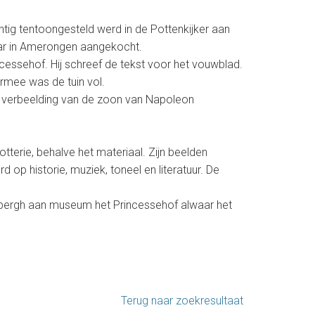
ntig tentoongesteld werd in de Pottenkijker aan
aar in Amerongen aangekocht.
cessehof. Hij schreef de tekst voor het vouwblad.
armee was de tuin vol.
he verbeelding van de zoon van Napoleon
otterie, behalve het materiaal. Zijn beelden
op historie, muziek, toneel en literatuur. De
rbergh aan museum het Princessehof alwaar het
Terug naar zoekresultaat