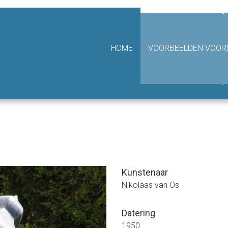
hting Van Achterbergh - Domhof
HOME
VOORBEELDEN VOORM
Kunstenaar
Nikolaas van Os
Datering
1950