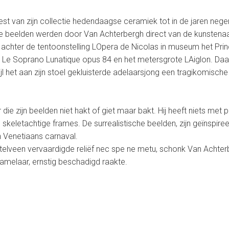
rest van zijn collectie hedendaagse ceramiek tot in de jaren nege
sche beelden werden door Van Achterbergh direct van de kunsten
achter de tentoonstelling LOpera de Nicolas in museum het Prin
de Le Soprano Lunatique opus 84 en het metersgrote LAiglon. Da
jl het aan zijn stoel gekluisterde adelaarsjong een tragikomisc
ie zijn beelden niet hakt of giet maar bakt. Hij heeft niets met p
letachtige frames. De surrealistische beelden, zijn geïnspireerd 
 Venetiaans carnaval.
telveen vervaardigde reliëf nec spe ne metu, schonk Van Achte
amelaar, ernstig beschadigd raakte.