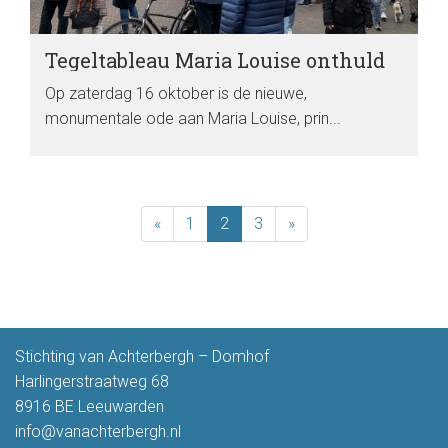
Tegeltableau Maria Louise onthuld
Op zaterdag 16 oktober is de nieuwe,
monumentale ode aan Maria Louise, prin...
«
1
2
3
»
Stichting van Achterbergh – Domhof
Harlingerstraatweg 68
8916 BE Leeuwarden
info@vanachterbergh.nl